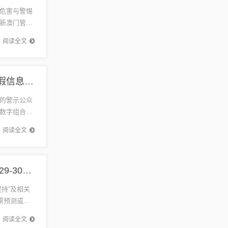
危害与警惕
新澳门管家
或博彩业
阅读全文
香港开特马管家婆,8-37-46-33-47-40T：12-警惕虚假信息潜在风险
的警示公众
数字组合的
马管家婆
阅读全文
白小姐香港提持_警惕诈骗的甜蜜陷阱_30-48-8-19-29-30T：10
持”及相关
票预测或博
..
阅读全文