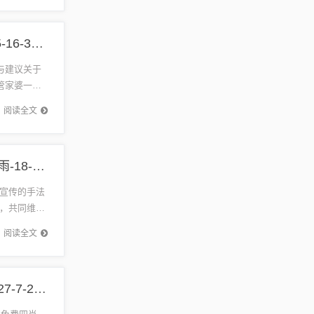
管家婆一马一特_警惕虚假伪宣传陷阱_46-20-17-15-16-37T：46
与建议关于
管家婆一马
.
阅读全文
2025澳门9点35分新消息今天-警惕虚假误导性广告雨-18-13-27-7-31-16T：17
宣传的手法
，共同维护
测未...
阅读全文
777778888精准免费四肖2025年:警惕虚假宣传,19-27-7-28-44-12T：23