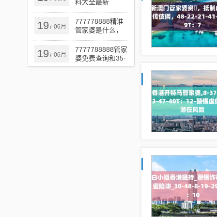
料大全最新
53,44-30-29-25-
46-9T：7-揭露虚
777778888精准
19
06月
/
假宣传的陷阱
管家婆是什么，
识破误导陷阱，
25-35-3-5-27-
7777788888管家
19
06月
/
26T：40
婆免费查询和35-
7-37-13-5-33T：
35,抵制欺诈营销
手段