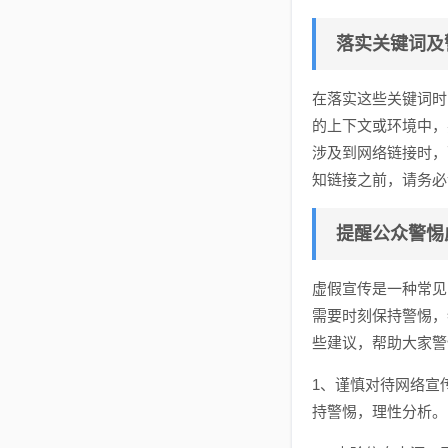
落实关键词及
在落实这些关键词时
的上下文或环境中，
涉及到网络链接时，
知链接之前，请务必
提醒公众警惕
虚假宣传是一种常见
需要时刻保持警惕，
些建议，帮助大家警
1、谨慎对待网络宣
持警惕，理性分析。