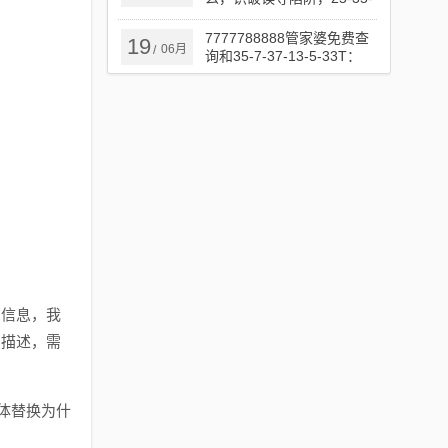
3-5-27-26T：40
7777788888管家婆免费查
19
06月
/
询和35-7-37-13-5-33T：
35,抵制欺诈营销手段
的信息，我
的描述，需
体替换为什