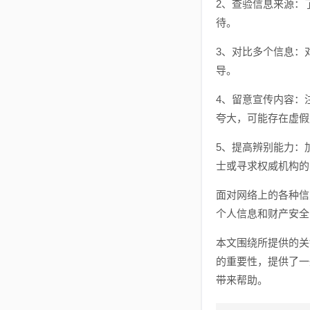
2、查验信息来源：
待。
3、对比多个信息：
导。
4、留意宣传内容：
夸大，可能存在虚假
5、提高辨别能力：
士或寻求权威机构的
面对网络上的各种信
个人信息和财产安全
本文围绕所提供的关
的重要性，提供了一
带来帮助。