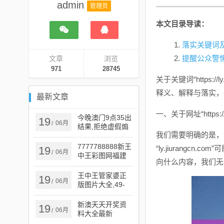
admin
管理员
本文目录导读：
落实关键词
提醒公众警
文章
浏览
971
28745
关于关键词“https://ly
释义、解释与落实，
最新文章
一、关于网址“https://ly
今晚澳门9点35出
19
06月
/
结果,拒绝虚假煽
我们需要明确的是，
动,23-31-9-39-
11-5T：11
7777788888新王
“ly.jiurangc
19
06月
/
中王彩图网福建
向什么内容，我们无
体彩超级大乐透:
抵制误导性花
王中王管家婆正
19
06月
/
招,23-13-7-3-6-
版图片大全,49-
25T：37
17-30-31-27-
10T：30-警惕虚
新澳天天开奖资
19
06月
/
假伪宣传陷阱
料大全最新
53,44-30-29-25-