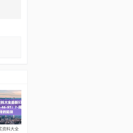
奖资料大全