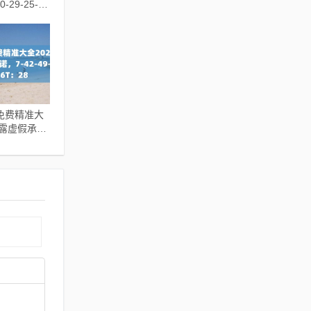
0-29-25-
-揭露虚假宣传
免费精准大
揭露虚假承
-37-34-