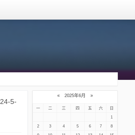
«
2025年6月
»
24-5-
一
二
三
四
五
六
日
1
2
3
4
5
6
7
8